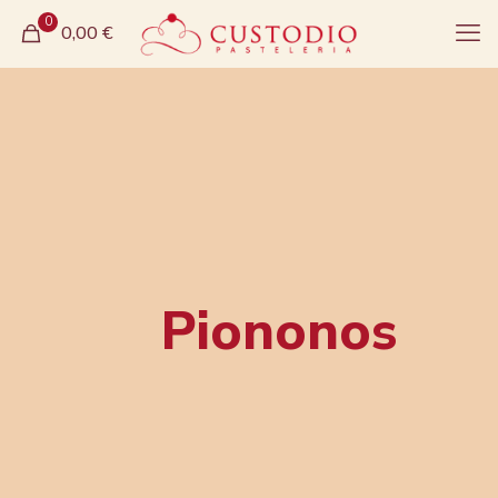
0
0,00 €
Piononos